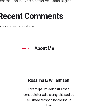
eneme Bonusu Veren Siteler ve Lisans Bilgileri
Recent Comments
o comments to show.
About Me
Rosalina D. Willaimson
Lorem ipsum dolor sit amet,
consectetur adipisicing elit, sed do
eiusmod tempor incididunt ut
labore.