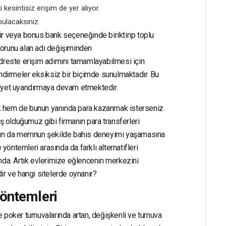
i kesintisiz erişim de yer alıyor.
bulacaksınız.
ir veya bonus bank seçeneğinde biriktirip toplu
sorunu alan adı değişiminden
adreste erişim adımını tamamlayabilmesi için
lendirmeler eksiksiz bir biçimde sunulmaktadır. Bu
niyet uyandırmaya devam etmektedir.
ek hem de bunun yanında para kazanmak isterseniz
 olduğumuz gibi firmanın para transferleri
rının da memnun şekilde bahis deneyimi yaşamasına
öntemleri arasında da farklı alternatifleri
da. Artık evlerimize eğlencenin merkezini
ir ve hangi sitelerde oynanır?
öntemleri
 poker turnuvalarında artan, değişkenli ve turnuva