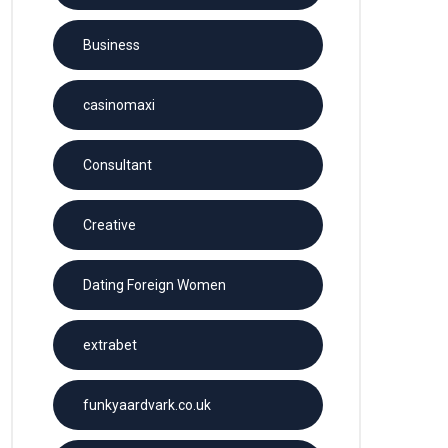
Business
casinomaxi
Consultant
Creative
Dating Foreign Women
extrabet
funkyaardvark.co.uk