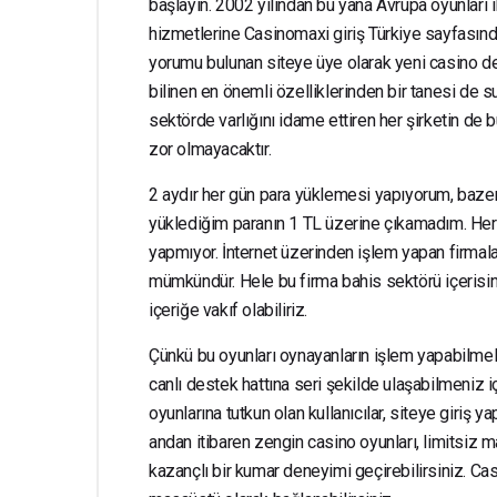
başlayın. 2002 yılından bu yana Avrupa oyunları 
hizmetlerine Casinomaxi giriş Türkiye sayfasında
yorumu bulunan siteye üye olarak yeni casino den
bilinen en önemli özelliklerinden bir tanesi de s
sektörde varlığını idame ettiren her şirketin d
zor olmayacaktır.
2 aydır her gün para yüklemesi yapıyorum, bazen 
yüklediğim paranın 1 TL üzerine çıkamadım. Her 
yapmıyor. İnternet üzerinden işlem yapan firma
mümkündür. Hele bu firma bahis sektörü içerisi
içeriğe vakıf olabiliriz.
Çünkü bu oyunları oynayanların işlem yapabilmele
canlı destek hattına seri şekilde ulaşabilmeniz
oyunlarına tutkun olan kullanıcılar, siteye giriş ya
andan itibaren zengin casino oyunları, limitsiz m
kazançlı bir kumar deneyimi geçirebilirsiniz. C