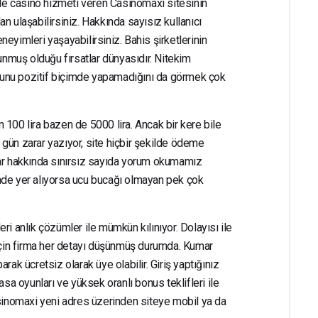
ile casino hizmeti veren Casinomaxi sitesinin
n ulaşabilirsiniz. Hakkında sayısız kullanıcı
eyimleri yaşayabilirsiniz. Bahis şirketlerinin
unmuş olduğu fırsatlar dünyasıdır. Nitekim
e bunu pozitif biçimde yapamadığını da görmek çok
100 lira bazen de 5000 lira. Ancak bir kere bile
gün zarar yazıyor, site hiçbir şekilde ödeme
lar hakkında sınırsız sayıda yorum okumamız
nde yer alıyorsa ucu bucağı olmayan pek çok
ri anlık çözümler ile mümkün kılınıyor. Dolayısı ile
 için firma her detayı düşünmüş durumda. Kumar
parak ücretsiz olarak üye olabilir. Giriş yaptığınız
asa oyunları ve yüksek oranlı bonus teklifleri ile
asinomaxi yeni adres üzerinden siteye mobil ya da