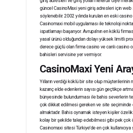
giriş adresleri ve giriş yolları nelerdir diye mer
güncel CasinoMaxi yeni giriş adresleri için web 
söylenebilir. 2002 yılında kurulan en eski casin
Casinomaxi mobil uygulaması ile teknoloji nokta
ispatlamayı başarıyor. Avrupa’nın en köklü firma
yasal ürünü olduğundan dolayı yüksek limitli pr
derece güçlü olan firma casino ve canlı casino 
bahisleri servisine yer vermiyor.
CasinoMaxi Yeni Ara
Yılların verdiği köklü bir site olup müşterileri
kazanç elde edenlerin sayısı gün geçtikçe artma
bünyesinde bulundurması ile bahis severlerin terc
çok dikkat edilmesi gereken ve site seçiminde 
almaktadır. Bahis oynamak isteyen kişiler özelikl
kolay bir şekilde talep edebilmesi gibi pek çok
Casinomaxi sitesi Türkiye’de en çok kullanıcıya 