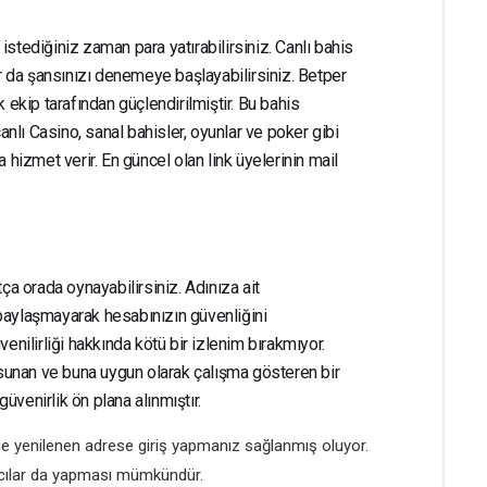
stediğiniz zaman para yatırabilirsiniz. Canlı bahis
ar da şansınızı denemeye başlayabilirsiniz. Betper
 ekip tarafından güçlendirilmiştir. Bu bahis
canlı Casino, sanal bahisler, oyunlar ve poker gibi
 hizmet verir. En güncel olan link üyelerinin mail
tça orada oynayabilirsiniz. Adınıza ait
le paylaşmayarak hesabınızın güvenliğini
enilirliği hakkında kötü bir izlenim bırakmıyor.
unan ve buna uygun olarak çalışma gösteren bir
güvenirlik ön plana alınmıştır.
e yenilenen adrese giriş yapmanız sağlanmış oluyor.
nıcılar da yapması mümkündür.