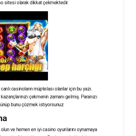
 sitesi olarak dikkat çekmektedir.
anlı casinoların müptelası olanlar için bu yazı.
 kazançlarınızı çekmenin zamanı gelmiş. Paranızı
şünüp bunu çözmek istiyorsunuz.
ma
 olun ve hemen en iyi casino oyunlarını oynamaya