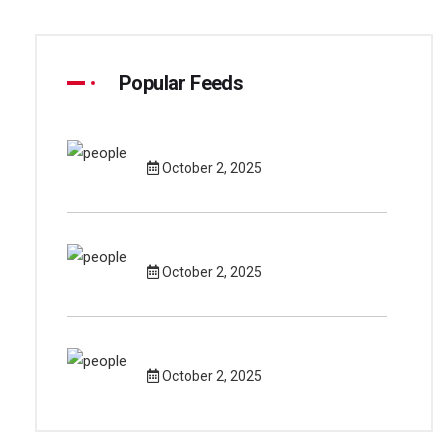
Popular Feeds
October 2, 2025
October 2, 2025
October 2, 2025