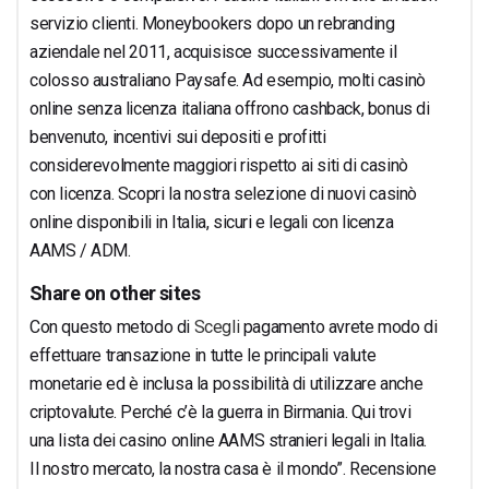
servizio clienti. Moneybookers dopo un rebranding
aziendale nel 2011, acquisisce successivamente il
colosso australiano Paysafe. Ad esempio, molti casinò
online senza licenza italiana offrono cashback, bonus di
benvenuto, incentivi sui depositi e profitti
considerevolmente maggiori rispetto ai siti di casinò
con licenza. Scopri la nostra selezione di nuovi casinò
online disponibili in Italia, sicuri e legali con licenza
AAMS / ADM.
Share on other sites
Con questo metodo di
Scegli
pagamento avrete modo di
effettuare transazione in tutte le principali valute
monetarie ed è inclusa la possibilità di utilizzare anche
criptovalute. Perché c’è la guerra in Birmania. Qui trovi
una lista dei casino online AAMS stranieri legali in Italia.
Il nostro mercato, la nostra casa è il mondo”. Recensione