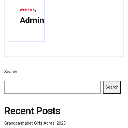
Written by
Admin
Search
Search
Recent Posts
Grandpashabet Giriş Adresi 2023