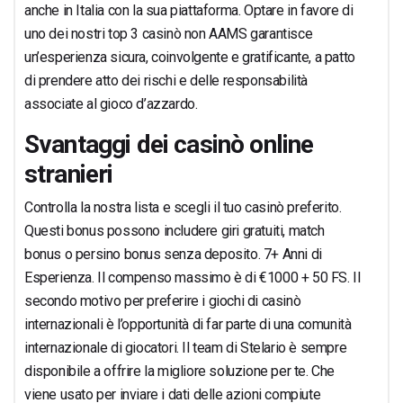
anche in Italia con la sua piattaforma. Optare in favore di
uno dei nostri top 3 casinò non AAMS garantisce
un’esperienza sicura, coinvolgente e gratificante, a patto
di prendere atto dei rischi e delle responsabilità
associate al gioco d’azzardo.
Svantaggi dei casinò online
stranieri
Controlla la nostra lista e scegli il tuo casinò preferito.
Questi bonus possono includere giri gratuiti, match
bonus o persino bonus senza deposito. 7+ Anni di
Esperienza. Il compenso massimo è di €1000 + 50 FS. Il
secondo motivo per preferire i giochi di casinò
internazionali è l’opportunità di far parte di una comunità
internazionale di giocatori. Il team di Stelario è sempre
disponibile a offrire la migliore soluzione per te. Che
viene usato per inviare i dati delle azioni compiute