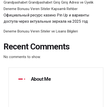
Grandpashabet Grandpashabet Giriş Giriş Adresi ve Üyelik
Deneme Bonusu Veren Siteler Kapsamlı Rehber
Официальный ресурс казино Pin Up и варианты
доступа через актуальные зеркала на 2025 год
Deneme Bonusu Veren Siteler ve Lisans Bilgileri
Recent Comments
No comments to show.
About Me