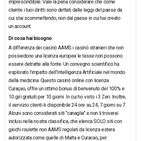
imprescindibile. Vale la pena considerare che come
cliente i tuoi diritti sono dettati dalle leggi del paese da
cui stai scommettendo, non dal paese in cui hai creato
un account.
Di cosa hai bisogno
A differenza dei casinò AAMS i casinò stranieri che non
possiedono una licenza europea le tasse non possono
essere detratte alla fonte. Un convegno scientifico ha
esplorato l’impatto dell’Intelligenza Artificiale nel mondo
della medicina. Questo casinò online con licenza
Curaçao, offre un ottimo bonus di benvenuto del 100% e
10 giri gratuiti per 10 giorni. In cui ho visto i 3 Zeri. Inoltre,
il servizio clienti è disponibile 24 ore su 24, 7 giorni su 7.
Alcuni sono considerati siti “canaglia” e non li troverai
inclusi nella nostra classifica, che elenca SOLO siti con
giochi roulette non AAMS regolati da licenza estera
autorizzata come quelle di Malta e Curacao, per