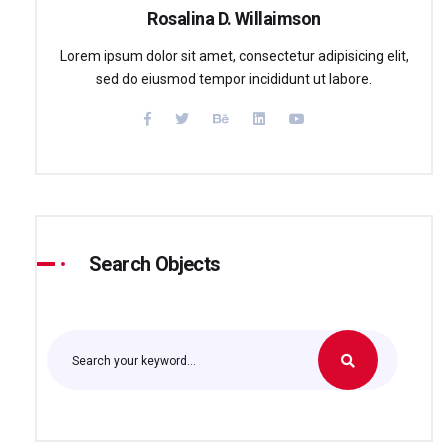
Rosalina D. Willaimson
Lorem ipsum dolor sit amet, consectetur adipisicing elit,
sed do eiusmod tempor incididunt ut labore.
Search Objects