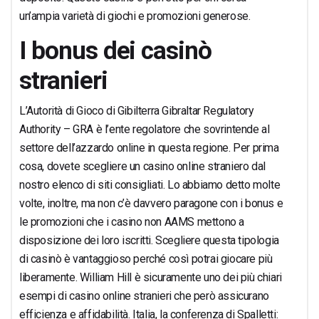
un’ampia varietà di giochi e promozioni generose.
I bonus dei casinò
stranieri
L’Autorità di Gioco di Gibilterra Gibraltar Regulatory
Authority – GRA è l’ente regolatore che sovrintende al
settore dell’azzardo online in questa regione. Per prima
cosa, dovete scegliere un casino online straniero dal
nostro elenco di siti consigliati. Lo abbiamo detto molte
volte, inoltre, ma non c’è davvero paragone con i bonus e
le promozioni che i casino non AAMS mettono a
disposizione dei loro iscritti. Scegliere questa tipologia
di casinò è vantaggioso perché così potrai giocare più
liberamente. William Hill è sicuramente uno dei più chiari
esempi di casino online stranieri che però assicurano
efficienza e affidabilità. Italia, la conferenza di Spalletti: