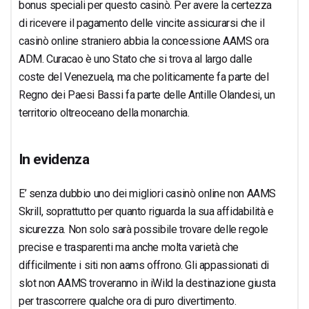
bonus speciali per questo casinò. Per avere la certezza
di ricevere il pagamento delle vincite assicurarsi che il
casinò online straniero abbia la concessione AAMS ora
ADM. Curacao è uno Stato che si trova al largo dalle
coste del Venezuela, ma che politicamente fa parte del
Regno dei Paesi Bassi fa parte delle Antille Olandesi, un
territorio oltreoceano della monarchia.
In evidenza
E’ senza dubbio uno dei migliori casinò online non AAMS
Skrill, soprattutto per quanto riguarda la sua affidabilità e
sicurezza. Non solo sarà possibile trovare delle regole
precise e trasparenti ma anche molta varietà che
difficilmente i siti non aams offrono. Gli appassionati di
slot non AAMS troveranno in iWild la destinazione giusta
per trascorrere qualche ora di puro divertimento.