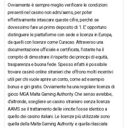
Ovviamente è sempre meglio verificare le condizioni
presenti nel casino non adm/aams, per poter
effettivamente intascare queste cifre, perché se
dovessimo fare un primo deposito di 1. E’ opportuno
distinguere le piattaforme con sede e licenza in Europa,
da quelli con licenze come Curacao. Attraverso una
documentazione ufficiale e certificata, l’istante ha il
compito di dimostrare il rispetto dei principi di equità,
trasparenza e buona fede. Spesso infatti è possibile
trovare casinò online stranieri che offrono molti incentivi
utili per chi vuole aprire un conto, come ad esempio
bonus e giri gratis. Ovviamente ha una regolare licenza di
gioco MGA Malta Gaming Authority. Che senso avrebbe,
d’altronde, scegliere un casino straniero senza licenza
AAMS se il trattamento delle vincite fosse identico a
quello dei casino italiani. Le licenze più utilizzate sono
quella della Malta Gaming Authority e quella rilasciata